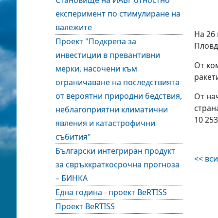
Становище на ИАБГ отностно
експеримент по стимулиране на
валежите
На 26
Проект "Подкрепа за
Пловд
инвестиции в превантивни
От ко
мерки, насочени към
ракет
ограничаване на последствията
от вероятни природни бедствия,
От на
стран
неблагоприятни климатични
10 253
явления и катастрофични
събития"
Български интегриран продукт
<< вс
за свръхкраткосрочна прогноза
– БИНКА
Една година - проект BeRTISS
Проект BeRTISS