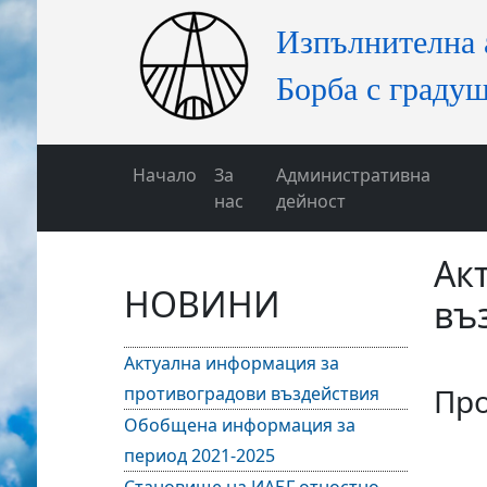
Начало
За
Административна
нас
дейност
Ак
НОВИНИ
въ
Актуална информация за
Про
противоградови въздействия
Обобщена информация за
период 2021-2025