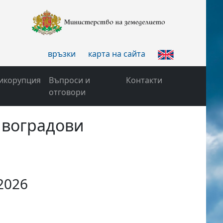
връзки
карта на сайта
икорупция
Въпроси и
Контакти
отговори
ивоградови
2026