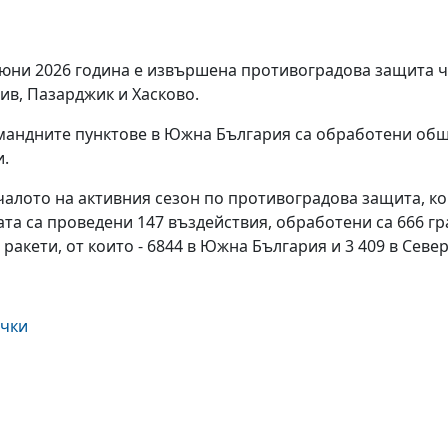
 юни 2026 година е извършена противоградова защита ч
ив, Пазарджик и Хасково.
мандните пунктове в Южна България са обработени общо
и.
чалото на активния сезон по противоградова защита, ко
ата са проведени 147 въздействия, обработени са 666 г
 ракети, от които - 6844 в Южна България и 3 409 в Севе
ички