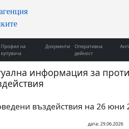
Профил на
Документи
Оперативна
Ант
купувача
дейност
туална информация за прот
здействия
ведени въздействия на 26 юни 
дата: 29.06.2026