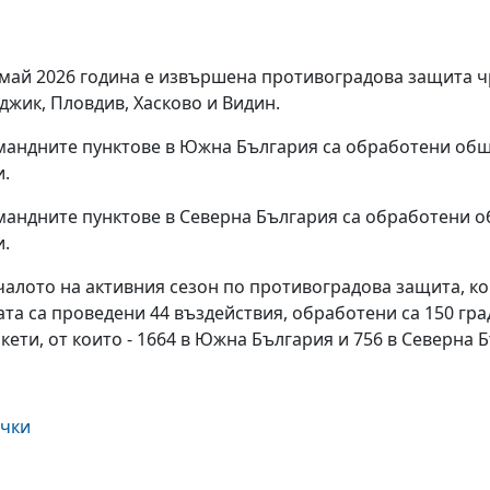
 май 2026 година е извършена противоградова защита ч
джик, Пловдив, Хасково и Видин.
мандните пунктове в Южна България са обработени общо
и.
мандните пунктове в Северна България са обработени об
и.
чалото на активния сезон по противоградова защита, ко
ата са проведени 44 въздействия, обработени са 150 гр
акети, от които - 1664 в Южна България и 756 в Северна 
ички