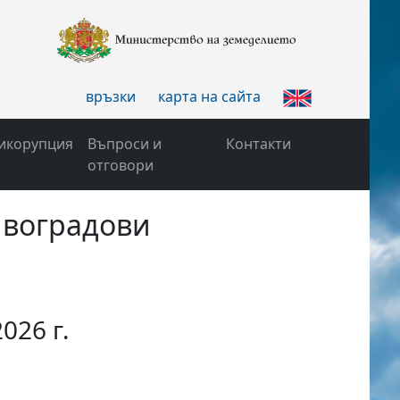
връзки
карта на сайта
икорупция
Въпроси и
Контакти
отговори
ивоградови
026 г.