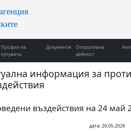
Профил на
Документи
Оперативна
Ант
купувача
дейност
туална информация за прот
здействия
ведени въздействия на 24 май 2
дата: 26.05.2026