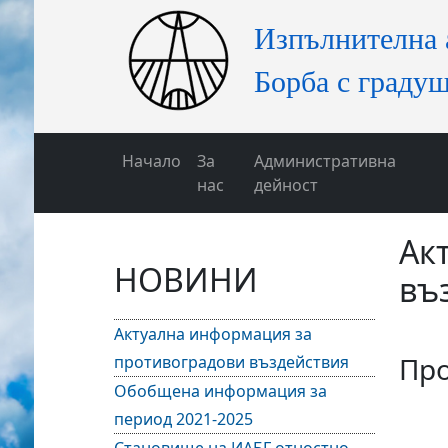
Начало
За
Административна
нас
дейност
Ак
НОВИНИ
въ
Актуална информация за
Про
противоградови въздействия
Обобщена информация за
период 2021-2025