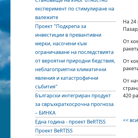
Становище на ИАБГ отностно
експеримент по стимулиране на
валежите
На 24
Проект "Подкрепа за
Пазар
инвестиции в превантивни
От ко
мерки, насочени към
ракет
ограничаване на последствията
от вероятни природни бедствия,
От ко
ракет
неблагоприятни климатични
явления и катастрофични
От на
събития"
стран
Български интегриран продукт
420 р
за свръхкраткосрочна прогноза
– БИНКА
<< вс
Една година - проект BeRTISS
Проект BeRTISS