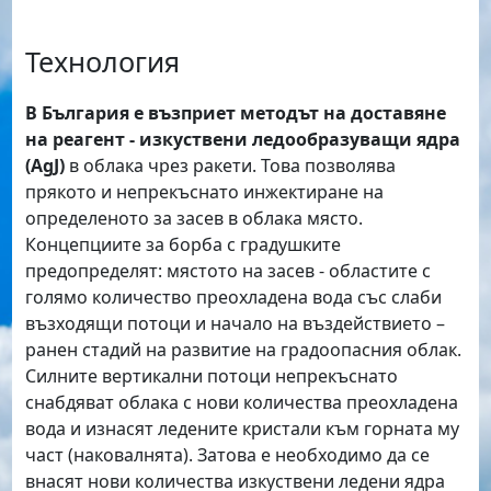
Технология
В България е възприет методът на доставяне
на реагент - изкуствени ледообразуващи ядра
(АgJ)
в облака чрез ракети. Това позволява
прякото и непрекъснато инжектиране на
определеното за засев в облака място.
Концепциите за борба с градушките
предопределят: мястото на засев - областите с
голямо количество преохладена вода със слаби
възходящи потоци и начало на въздействието –
ранен стадий на развитие на градоопасния облак.
Силните вертикални потоци непрекъснато
снабдяват облака с нови количества преохладена
вода и изнасят ледените кристали към горната му
част (наковалнята). Затова е необходимо да се
внасят нови количества изкуствени ледени ядра