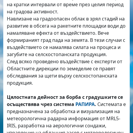
на кратки интервали от време през целия период
на градова активност.
Навлизане на градоопасен облак в зрял стадий на
развитие в обсега на ракетните площадки води до
намаляване ефекта от въздействието. Вече
формираният град пада на земята. В тези случаи с
въздействието се намалява силата на процеса и
загубите на селскостопанската продукция.
След всяко проведено въздействие с експерти от
Областните дирекции по земеделие се правят
обследвания за щети върху селскостопанската
продукция.
Цялостната дейност за борба с градушките се
осъществява чрез система
РАПИРА
.
Системата е
предназначена за обработка и визуализация на
метеорологична радарна информация от MRL5-
IRIS, разработка на аерологични сондажи,
управление на облачния засев с метеорологичен