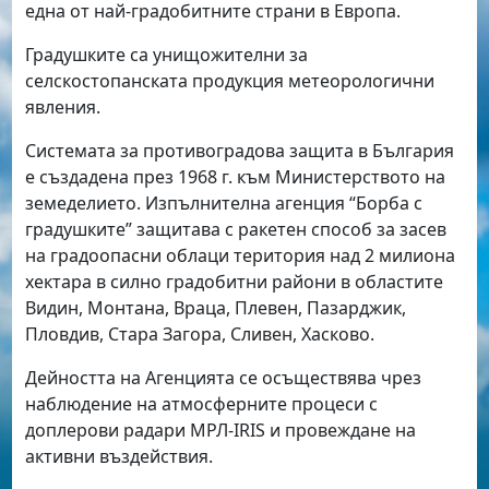
една от най-градобитните страни в Европа.
Градушките са унищожителни за
селскостопанската продукция метеорологични
явления.
Системата за противоградова защита в България
е създадена през 1968 г. към Министерството на
земеделието. Изпълнителна агенция “Борба с
градушките” защитава с ракетен способ за засев
на градоопасни облаци територия над 2 милиона
хектара в силно градобитни райони в областите
Видин, Монтана, Враца, Плевен, Пазарджик,
Пловдив, Стара Загора, Сливен, Хасково.
Дейността на Агенцията се осъществява чрез
наблюдение на атмосферните процеси с
доплерови радари МРЛ-IRIS и провеждане на
активни въздействия.