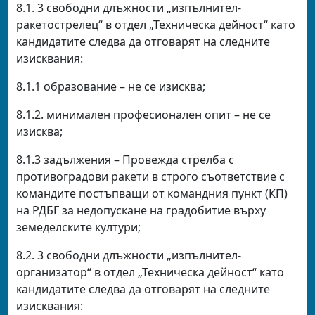
8.1. 3 свободни длъжности „изпълнител-
ракетострелец“ в отдел „Техническа дейност“ като
кандидатите следва да отговарят на следните
изисквания:
8.1.1 образование – не се изисква;
8.1.2. минимален професионален опит – не се
изисква;
8.1.3 задължения – Провежда стрелба с
противоградови ракети в строго съответствие с
командите постъпващи от командния пункт (КП)
на РДБГ за недопускане на градобитие върху
земеделските култури;
8.2. 3 свободни длъжности „изпълнител-
организатор“ в отдел „Техническа дейност“ като
кандидатите следва да отговарят на следните
изисквания: