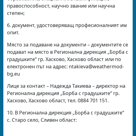
правоспособност, научно звание или научна
степен;
6. документ, удостоверяващ професионалният им
опит.
Място за подаване на документи – документите се
подават на място в Регионална дирекция „Борба с
градушките“ гр. Хасково, Хасково област или по
електронен път на адрес:
ntakieva@weathermod-
bg.eu
Лице за контакт – Надежда Такиева – директор на
Регионална дирекция „Борба с градушките“ гр.
Хасково, Хасково област, тел. 0884 701 151.
10. В Регионална дирекция „Борба с градушките“
с. Старо село, Сливен област: