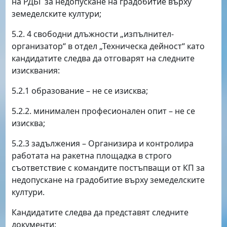
на РДБГ за недопускане на градобитие върху
земеделските култури;
5.2. 4 свободни длъжности „изпълнител-
организатор“ в отдел „Техническа дейност“ като
кандидатите следва да отговарят на следните
изисквания:
5.2.1 образование – не се изисква;
5.2.2. минимален професионален опит – не се
изисква;
5.2.3 задължения – Организира и контролира
работата на ракетна площадка в строго
съответствие с командите постъпващи от КП за
недопускане на градобитие върху земеделските
култури.
Кандидатите следва да представят следните
документи: