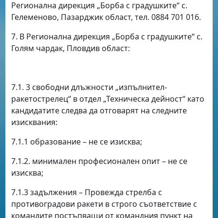
Регионална дирекция „Борба с градушките“ с.
Гелеменово, Пазарджик област, тел. 0884 701 016.
7. В Регионална дирекция „Борба с градушките“ с.
Голям чардак, Пловдив област:
7.1. 3 свободни длъжности „изпълнител-
ракетострелец“ в отдел „Техническа дейност“ като
кандидатите следва да отговарят на следните
изисквания:
7.1.1 образование – не се изисква;
7.1.2. минимален професионален опит – не се
изисква;
7.1.3 задължения – Провежда стрелба с
противоградови ракети в строго съответствие с
командите постъпващи от командния пункт на