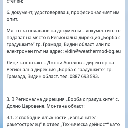
степен;
6. документ, удостоверяващ професионалният им
опит.
Място за подаване на документи – документите се
подават на място в Регионална дирекция „Борба с
градушките“ гр. Грамада, Видин област или по
електронен път на адрес:
vidin
@
weathermod-bg.eu
Лице за контакт – Джони Ангелов – директор на
Регионална дирекция „Борба с градушките“ гр.
Грамада, Видин област
, тел. 0887 693 593.
3. В Регионална дирекция „Борба с градушките“ с.
Долно Церовене, Монтана област:
3.1. 2 свободни длъжности „изпълнител-
ракетострелец“ в отдел „Техническа дейност“ като