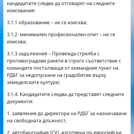
кандидатите следва да отговарят на следните
изисквания:
3.1.1 образование – не се изисква;
3.1.2. минимален професионален опит – не се
изисква;
3.1.3 задължения – Провежда стрелба с
противоградови ракети в строго съответствие с
командите постъпващи от командния пункт на
РДБГ за недопускане на градобитие върху
земеделските култури;
3.1.4. Кандидатите следва да представят следните
документи:
1. заявление до директора на РДБГ за назначаване
на свободната длъжност;
2. автобиография (CV), изготвена по европейски