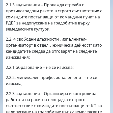
2.1.3 задължения – Провежда стрелба с
противоградови ракети в строго съответствие с
командите постъпващи от командния пункт на
РДБГ за недопускане на градобитие върху
земеделските култури;
2.2. 4 свободни длъжности „изпълнител-
организатор“ в отдел „Техническа дейност“ като
кандидатите следва да отговарят на следните
изисквания:
2.2.1 образование – не се изисква;
2.2.2. минимален професионален опит – не се
изисква;
2.2.3 задължения – Организира и контролира
работата на ракетна площадка в строго
съответствие с командите постъпващи от КП за
недопускане на градобитие върху земеделските