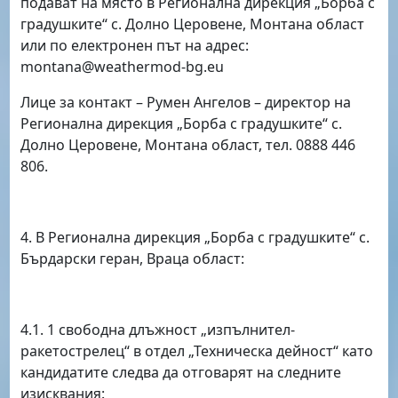
подават на място в Регионална дирекция „Борба с
градушките“ с. Долно Церовене, Монтана област
или по електронен път на адрес:
montana
@
weathermod-bg.eu
Лице за контакт – Румен Ангелов – директор на
Регионална дирекция „Борба с градушките“ с.
Долно Церовене, Монтана област
, тел. 0888 446
806.
4. В Регионална дирекция „Борба с градушките“ с.
Бърдарски геран, Враца област:
4.1. 1 свободна длъжност „изпълнител-
ракетострелец“ в отдел „Техническа дейност“ като
кандидатите следва да отговарят на следните
изисквания: