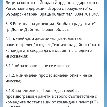
Лице за контакт – Йордан Йорданов – директор на
Регионална дирекция „Борба с градушките“ с.
Бърдарски геран, Враца област, тел. 0884 701 047.
5. В Регионална дирекция „Борба с градушките“
гр. Долни Дъбник, Плевен област:
5.1. 4 свободни длъжности „изпълнител-
ракетострелец“ в отдел „Техническа дейност“ като
кандидатите следва да отговарят на следните
изисквания:
5.1.1 образование – не се изисква;
5.1.2. минимален професионален опит – не се
изисква;
5.1.3 задължения – Провежда стрелба с
противоградови ракети в строго съответствие с
командите постъпващи от командния пункт (КП)