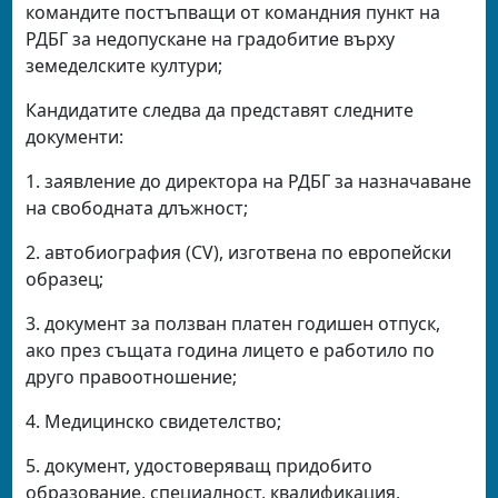
командите постъпващи от командния пункт на
РДБГ за недопускане на градобитие върху
земеделските култури;
Кандидатите следва да представят следните
документи:
1. заявление до директора на РДБГ за назначаване
на свободната длъжност;
2. автобиография (CV), изготвена по европейски
образец;
3. документ за ползван платен годишен отпуск,
ако през същата година лицето е работило по
друго правоотношение;
4. Медицинско свидетелство;
5. документ, удостоверяващ придобито
образование, специалност, квалификация,