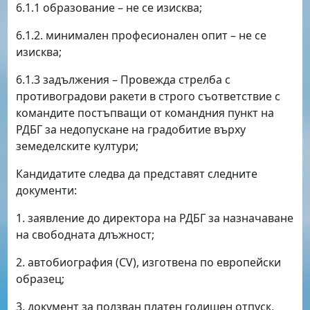
6.1.1 образование – не се изисква;
6.1.2. минимален професионален опит – не се
изисква;
6.1.3 задължения – Провежда стрелба с
противоградови ракети в строго съответствие с
командите постъпващи от командния пункт на
РДБГ за недопускане на градобитие върху
земеделските култури;
Кандидатите следва да представят следните
документи:
1. заявление до директора на РДБГ за назначаване
на свободната длъжност;
2. автобиография (CV), изготвена по европейски
образец;
3. документ за ползван платен годишен отпуск,