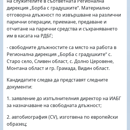
на служителите в съответната Регионална
дирекция „Борба с градушките“. Материално
отговорна длъжност по извършване на различни
парични операции, приемане, предаване и
отчитане на парични средства и съхраняването
им в касата на РДБГ;
- свободните длъжностите са място на работа в
Регионална дирекция „Борба с градушките“ с.
Старо село, Сливен област, с. Долно Церовене,
Монтана област и гр. Грамада, Видин област.
Кандидатите следва да представят следните
документи:
1. заявление до изпълнителния директор на ИАБГ
за назначаване на свободната длъжност;
2. автобиография (CV), изготвена по европейски
образец;