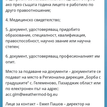
ако през същата година лицето е работило по
друго правоотношение;
4. Медицинско свидетелство;
5. документ, удостоверяващ придобито
образование, специалност, квалификация,
правоспособност, научно звание или научна
степен;
6. документ, удостоверяващ професионалният им
опит.
Място за подаване на документи – документите се
подават на място в Регионална дирекция „Борба с
градушките“ с. Гелеменово, Пазарджик област или
по електронен път на адрес:
acc.glm
@
weathermod-bg.eu
Лице за контакт – Емил Пашов – директор на