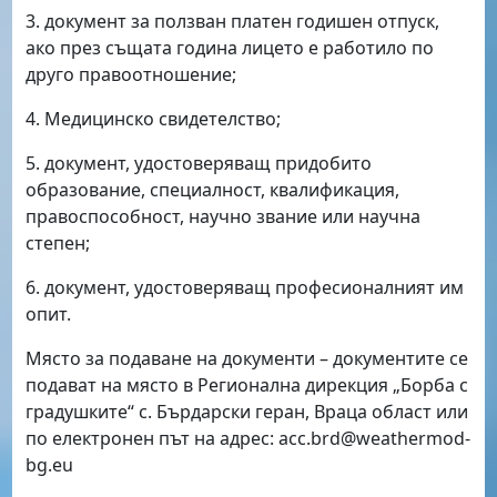
3. документ за ползван платен годишен отпуск,
ако през същата година лицето е работило по
друго правоотношение;
4. Медицинско свидетелство;
5. документ, удостоверяващ придобито
образование, специалност, квалификация,
правоспособност, научно звание или научна
степен;
6. документ, удостоверяващ професионалният им
опит.
Място за подаване на документи – документите се
подават на място в Регионална дирекция „Борба с
градушките“ с. Бърдарски геран, Враца област или
по електронен път на адрес:
acc.brd
@
weathermod-
bg.eu