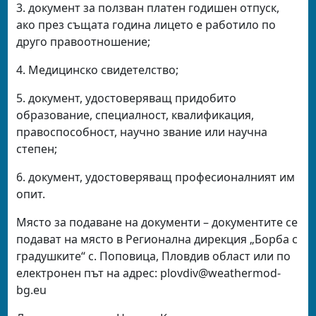
3. документ за ползван платен годишен отпуск,
ако през същата година лицето е работило по
друго правоотношение;
4. Медицинско свидетелство;
5. документ, удостоверяващ придобито
образование, специалност, квалификация,
правоспособност, научно звание или научна
степен;
6. документ, удостоверяващ професионалният им
опит.
Място за подаване на документи – документите се
подават на място в Регионална дирекция „Борба с
градушките“ с. Поповица, Пловдив област или по
електронен път на адрес:
plovdiv
@
weathermod-
bg.eu