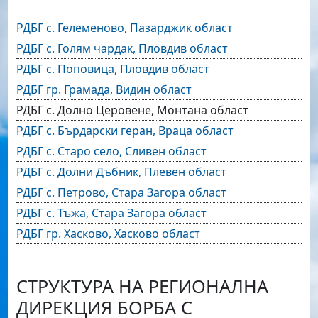
РДБГ с. Гелеменово, Пазарджик област
РДБГ с. Голям чардак, Пловдив област
РДБГ с. Поповица, Пловдив област
РДБГ гр. Грамада, Видин област
РДБГ с. Долно Церовене, Монтана област
РДБГ с. Бърдарски геран, Враца област
РДБГ с. Старо село, Сливен област
РДБГ с. Долни Дъбник, Плевен област
РДБГ с. Петрово, Стара Загора област
РДБГ с. Тъжа, Стара Загора област
РДБГ гр. Хасково, Хасково област
СТРУКТУРА НА РЕГИОНАЛНА
ДИРЕКЦИЯ БОРБА С