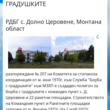
ГРАДУШКИТЕ
РДБГ с. Долно Церовене, Монтана
област
С
разпореждане № 207 на Комитета за стопанска
координация от м. юни 1970г. към Служба "Борба
с градушките" към МЗХП е създаден полигон за
борба с градушките с команден пункт с. Д.
Церовене и 22 ракетни площадки. Строителството
на Командния пункт и Ракетните площадки
започва от м. Януари 1972г. На 1 май 1972г.