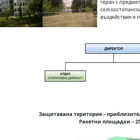
геран с предмет
селскостопанск
въздействие е п
Защитавана територия – приблизител
Ракетни площадки – 25