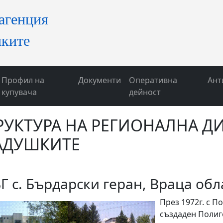
Профил на
Документи
Оперативна
Ант
купувача
дейност
РУКТУРА НА РЕГИОНАЛНА Д
АДУШКИТЕ
Г с. Бърдарски геран, Враца обл
През 1972г. с П
създаден Полиг