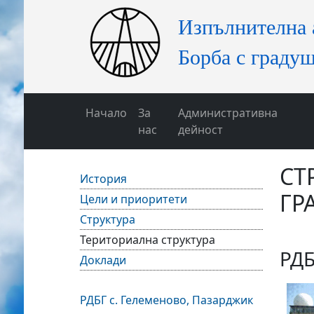
Начало
За
Административна
нас
дейност
СТ
История
ГР
Цели и приоритети
Структура
Териториална структура
РДБ
Доклади
РДБГ с. Гелеменово, Пазарджик