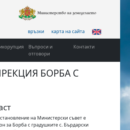
връзки
карта на сайта
икорупция
Въпроси и
Контакти
отговори
ИРЕКЦИЯ БОРБА С
аст
остановление на Министерски съвет е
он за Борба с градушките с. Бърдарски