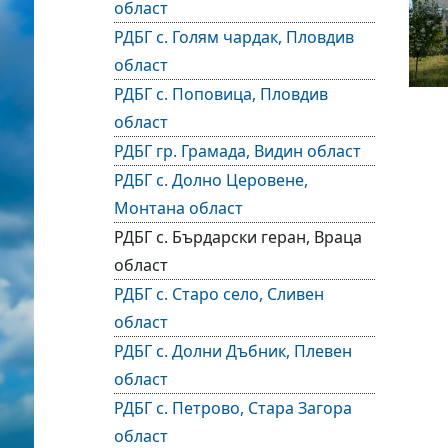
област
РДБГ с. Голям чардак, Пловдив
област
РДБГ с. Поповица, Пловдив
област
РДБГ гр. Грамада, Видин област
РДБГ с. Долно Церовене,
Монтана област
РДБГ с. Бърдарски геран, Враца
област
РДБГ с. Старо село, Сливен
област
РДБГ с. Долни Дъбник, Плевен
област
РДБГ с. Петрово, Стара Загора
област