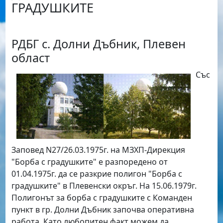
ГРАДУШКИТЕ
РДБГ с. Долни Дъбник, Плевен
област
Със
Заповед N27/26.03.1975г. на МЗХП-Дирекция
"Борба с градушките" е разпоредено от
01.04.1975г. да се разкрие полигон "Борба с
градушките" в Плевенски окръг. На 15.06.1979г.
Полигонът за борба с градушките с Команден
пункт в гр. Долни Дъбник започва оперативна
работа. Като любопитен факт можем да