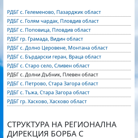
РДБГ с. Гелеменово, Пазарджик област
РДБГ с. Голям чардак, Пловдив област
РДБГ с. Поповица, Пловдив област
РДБГ гр. Грамада, Видин област
РДБГ с. Долно Церовене, Монтана област
РДБГ с. Бърдарски геран, Враца област
РДБГ с. Старо село, Сливен област
РДБГ с. Долни Дъбник, Плевен област
РДБГ с. Петрово, Стара Загора област
РДБГ с. Тъжа, Стара Загора област
РДБГ гр. Хасково, Хасково област
СТРУКТУРА НА РЕГИОНАЛНА
ДИРЕКЦИЯ БОРБА С